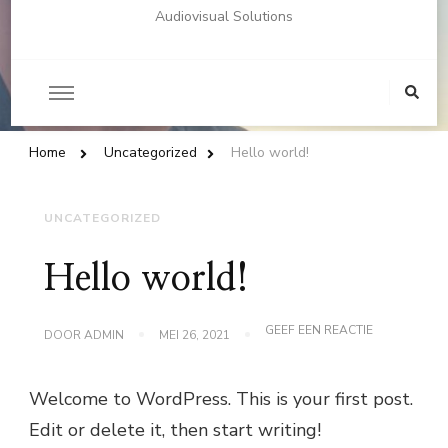
Audiovisual Solutions
Op
zoek
naar
iets?
Home
Uncategorized
Hello world!
UNCATEGORIZED
Hello world!
OP
GEEF EEN REACTIE
DOOR
ADMIN
MEI 26, 2021
HELLO
WORLD!
Welcome to WordPress. This is your first post.
Edit or delete it, then start writing!