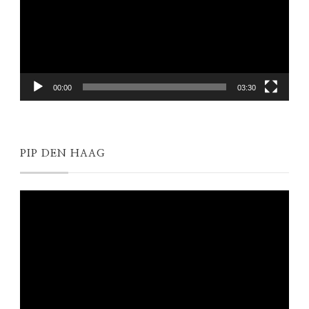
00:00
03:30
PIP DEN HAAG
Videospeler