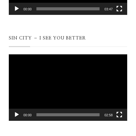
00:00
03:47
SIN CITY – I SEE YOU BETTER
Videospeler
00:00
02:58