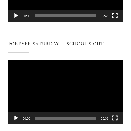
00:00
02:48
FOREVER SATURDAY – SCHOOL’S OUT
Videospeler
00:00
03:31